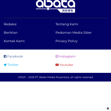
Redaksi
Tentang Kami
Beriklan
Pedoman Media Siber
Kontak Kami
Privacy Policy
Facebook
Instagram
Twitter
Youtube
©2021 - 2026 PT Abata Media Nusantara, all rights reserved
×