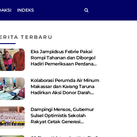
DAKSI
INDEKS
ERITA TERBARU
Eks Jampidsus Febrie Pakai
Rompi Tahanan dan Diborgol
Hadiri Pemeriksaan Perdana
Kejagung
Kolaborasi Perumda Air Minum
Makassar dan Karang Taruna
Hadirkan Aksi Donor Darah
untuk Kemanusiaan
Dampingi Mensos, Gubernur
Sulsel Optimistis Sekolah
Rakyat Cetak Generasi
Berakhlak dan Berdaya Saing