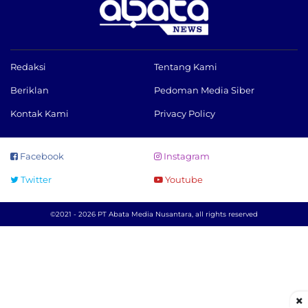
Redaksi
Tentang Kami
Beriklan
Pedoman Media Siber
Kontak Kami
Privacy Policy
Facebook
Instagram
Twitter
Youtube
©2021 - 2026 PT Abata Media Nusantara, all rights reserved
×