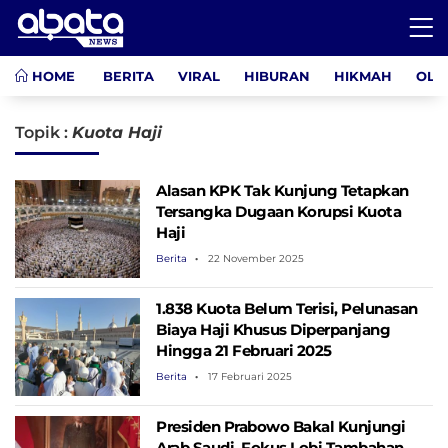
HOME
BERITA
VIRAL
HIBURAN
HIKMAH
OLA
Topik :
Kuota Haji
Alasan KPK Tak Kunjung Tetapkan
Tersangka Dugaan Korupsi Kuota
Haji
Berita
22 November 2025
1.838 Kuota Belum Terisi, Pelunasan
Biaya Haji Khusus Diperpanjang
Hingga 21 Februari 2025
Berita
17 Februari 2025
Presiden Prabowo Bakal Kunjungi
Arab Saudi, Fokus Lobi Tambahan