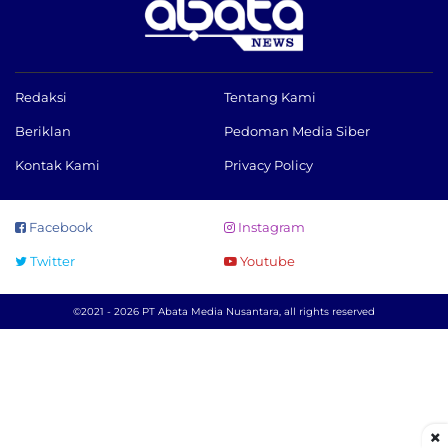
Redaksi
Tentang Kami
Beriklan
Pedoman Media Siber
Kontak Kami
Privacy Policy
Facebook
Instagram
Twitter
Youtube
©2021 - 2026 PT Abata Media Nusantara, all rights reserved
×