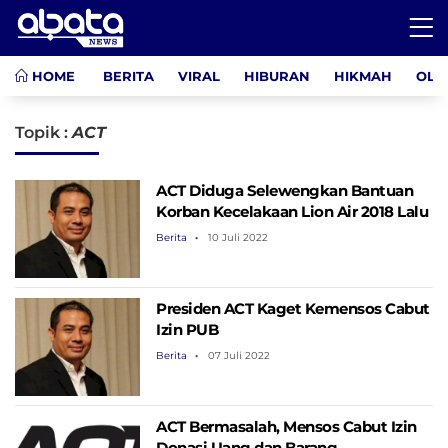
HOME
BERITA
VIRAL
HIBURAN
HIKMAH
OLA
Topik :
ACT
ACT Diduga Selewengkan Bantuan
Korban Kecelakaan Lion Air 2018 Lalu
Berita
10 Juli 2022
Presiden ACT Kaget Kemensos Cabut
Izin PUB
Berita
07 Juli 2022
ACT Bermasalah, Mensos Cabut Izin
Donasi Uang dan Barang