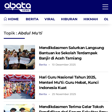
HOME
BERITA
VIRAL
HIBURAN
HIKMAH
OLA
Topik :
Abdul Mu'ti
Mendikdasmen Salurkan Langsung
Bantuan ke Sekolah Terdampak
Banjir di Aceh Tamiang
Berita
10 Desember 2025
Hari Guru Nasional Tahun 2025,
Menteri Mu’ti: Guru Hebat, Kunci
Indonesia Kuat
Berita
25 November 2025
Mendikdasmen Terima Gelar Tokoh
Pendidikan dari Forum Fakultas Ilmu