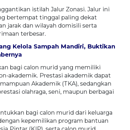
antikan istilah Jalur Zonasi. Jalur ini
g bertempat tinggal paling dekat
n jarak dan wilayah domisili serta
rimaan terbesar.
ng Kelola Sampah Mandiri, Buktikan
mbernya
ukan bagi calon murid yang memiliki
n-akademik. Prestasi akademik dapat
s Kemampuan Akademik (TKA), sedangkan
restasi olahraga, seni, maupun berbagai
untukkan bagi calon murid dari keluarga
dengan kepemilikan program bantuan
ia Pintar (KIP), serta calon murid