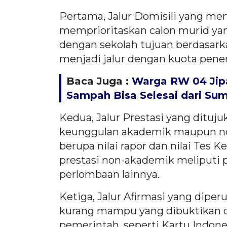
Pertama, Jalur Domisili yang mengg
memprioritaskan calon murid yan
dengan sekolah tujuan berdasarka
menjadi jalur dengan kuota pene
Baca Juga :
Warga RW 04 Jipa
Sampah Bisa Selesai dari Su
Kedua, Jalur Prestasi yang dituj
keunggulan akademik maupun no
berupa nilai rapor dan nilai Te
prestasi non-akademik meliputi p
perlombaan lainnya.
Ketiga, Jalur Afirmasi yang diper
kurang mampu yang dibuktikan 
pemerintah, seperti Kartu Indones