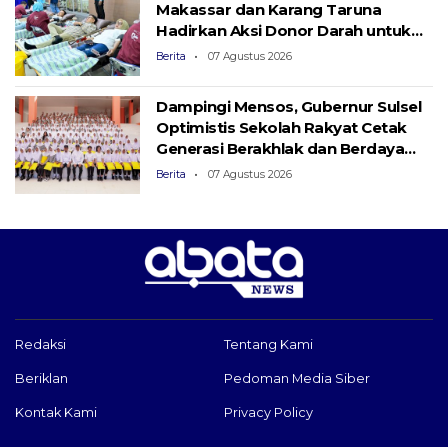
Makassar dan Karang Taruna
Hadirkan Aksi Donor Darah untuk
Kemanusiaan
Berita
07 Agustus 2026
Dampingi Mensos, Gubernur Sulsel
Optimistis Sekolah Rakyat Cetak
Generasi Berakhlak dan Berdaya
Saing
Berita
07 Agustus 2026
Redaksi
Tentang Kami
Beriklan
Pedoman Media Siber
Kontak Kami
Privacy Policy