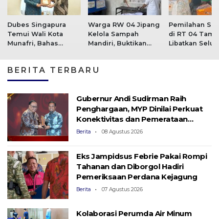
Dubes Singapura
Warga RW 04 Jipang
Pemilahan Sa
Temui Wali Kota
Kelola Sampah
di RT 04 Tam
Munafri, Bahas
Mandiri, Buktikan
Libatkan Selur
Kolaborasi Pelatihan
Sampah Bisa Selesai
Kelompok, Kini
ASN hingga
dari Sumbernya
Percontohan
BERITA TERBARU
Masyarakat
Gubernur Andi Sudirman Raih
Penghargaan, MYP Dinilai Perkuat
Konektivitas dan Pemerataan
Pembangunan
Berita
08 Agustus 2026
Eks Jampidsus Febrie Pakai Rompi
Tahanan dan Diborgol Hadiri
Pemeriksaan Perdana Kejagung
Berita
07 Agustus 2026
Kolaborasi Perumda Air Minum