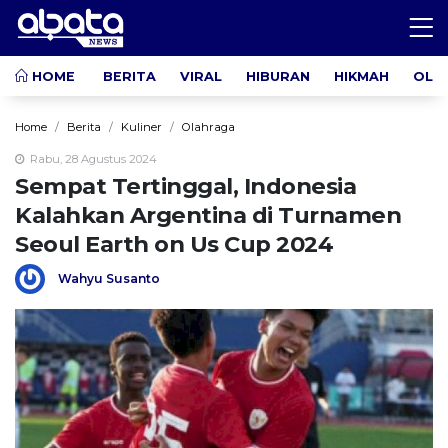
HOME
BERITA
VIRAL
HIBURAN
HIKMAH
OLA
Home
Berita
Kuliner
Olahraga
Rabu, 28 Agustus 2024
Sempat Tertinggal, Indonesia
Kalahkan Argentina di Turnamen
Seoul Earth on Us Cup 2024
Wahyu Susanto