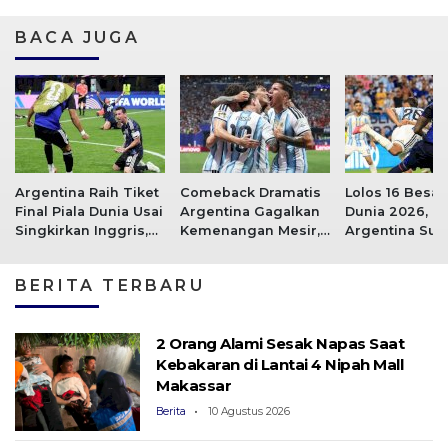
BACA JUGA
Argentina Raih Tiket
Comeback Dramatis
Lolos 16 Besar 
Final Piala Dunia Usai
Argentina Gagalkan
Dunia 2026,
Singkirkan Inggris,
Kemenangan Mesir,
Argentina Sus
Scaloni: Kami
Messi CS Ke
Payah Kalahka
Istimewa
Perempat Final
Debutan Tanj
BERITA TERBARU
Verde
2 Orang Alami Sesak Napas Saat
Kebakaran di Lantai 4 Nipah Mall
Makassar
Berita
10 Agustus 2026