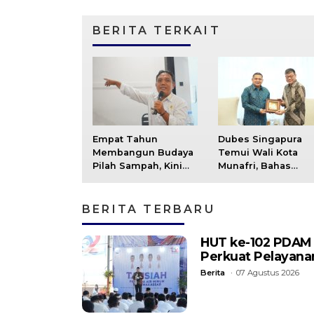
BERITA TERKAIT
Empat Tahun
Dubes Singapura
Membangun Budaya
Temui Wali Kota
Pilah Sampah, Kini
Munafri, Bahas
Kelurahan Baru Jadi
Kolaborasi Pelatiha
Rujukan
ASN hingga
Masyarakat
BERITA TERBARU
HUT ke-102 PDAM M
Perkuat Pelayanan
Berita
07 Agustus 2026