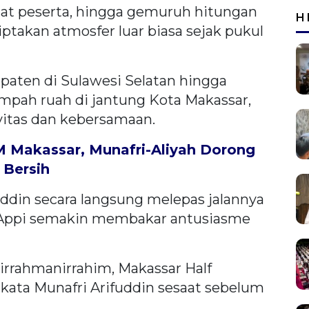
at peserta, hingga gemuruh hitungan
H
takan atmosfer luar biasa sejak pukul
paten di Sulawesi Selatan hingga
umpah ruah di jantung Kota Makassar,
itas dan kebersamaan.
 Makassar, Munafri-Aliyah Dorong
 Bersih
uddin secara langsung melepas jalannya
n Appi semakin membakar antusiasme
rrahmanirrahim, Makassar Half
 kata Munafri Arifuddin sesaat sebelum