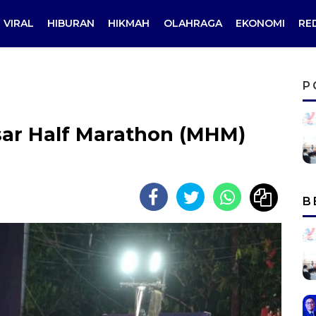
VIRAL
HIBURAN
HIKMAH
OLAHRAGA
EKONOMI
RE
P
sar Half Marathon (MHM)
i
B