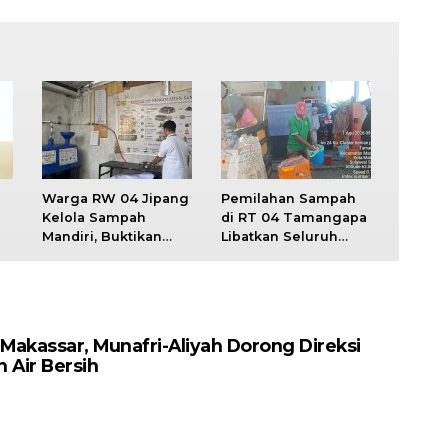
Warga RW 04 Jipang
Pemilahan Sampah
Kelola Sampah
di RT 04 Tamangapa
Mandiri, Buktikan
Libatkan Seluruh
n
Sampah Bisa Selesai
Kelompok, Kini Jadi
dari Sumbernya
Percontohan
akassar, Munafri-Aliyah Dorong Direksi
 Air Bersih