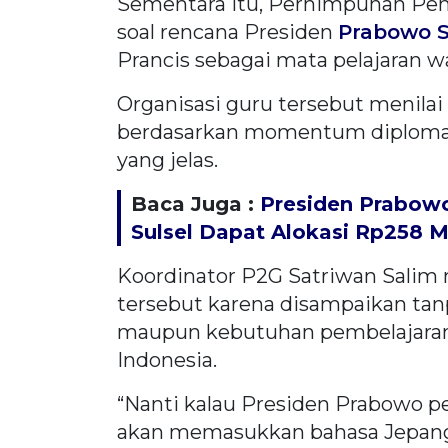
Sementara itu, Perhimpunan Pend
soal rencana Presiden
Prabowo S
Prancis sebagai mata pelajaran wa
Organisasi guru tersebut menilai
berdasarkan momentum diplomat
yang jelas.
Baca Juga :
Presiden Prabowo
Sulsel Dapat Alokasi Rp258 Mi
Koordinator P2G Satriwan Salim 
tersebut karena disampaikan tan
maupun kebutuhan pembelajaran B
Indonesia.
“Nanti kalau Presiden Prabowo pe
akan memasukkan bahasa Jepang 