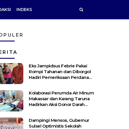
DAKSI
INDEKS
OPULER
ERITA
Eks Jampidsus Febrie Pakai
Rompi Tahanan dan Diborgol
Hadiri Pemeriksaan Perdana
Kejagung
Kolaborasi Perumda Air Minum
Makassar dan Karang Taruna
Hadirkan Aksi Donor Darah
untuk Kemanusiaan
Dampingi Mensos, Gubernur
Sulsel Optimistis Sekolah