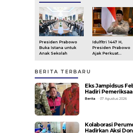
Presiden Prabowo
Idulfitri 1447 H,
Buka Istana untuk
Presiden Prabowo
Anak Sekolah
Ajak Perkuat
Persatuan di Teng
Tantangan Bangsa
BERITA TERBARU
Eks Jampidsus Fe
Hadiri Pemeriksa
Berita
07 Agustus 2026
Kolaborasi Perum
Hadirkan Aksi Do