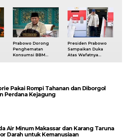
Prabowo Dorong
Presiden Prabowo
Penghematan
Sampaikan Duka
Konsumsi BBM
Atas Wafatnya
ah
Dalam Negeri
Pemimpin Tertinggi
Iran Ayatollah Ali
Khamenei
brie Pakai Rompi Tahanan dan Diborgol
an Perdana Kejagung
da Air Minum Makassar dan Karang Taruna
nor Darah untuk Kemanusiaan