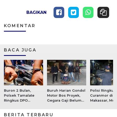
BAGIKAN
KOMENTAR
BACA JUGA
Buron 2 Bulan,
Buruh Harian Gondol
Polisi Ringkus
Polsek Tamalate
Motor Bos Proyek,
Curanmor di
Ringkus DPO
Gegara Gaji Belum
Makassar, Mot
Curanmor Disertai
Dibayar
Korban Berhas
Kekerasan
Diamankan
BERITA TERBARU