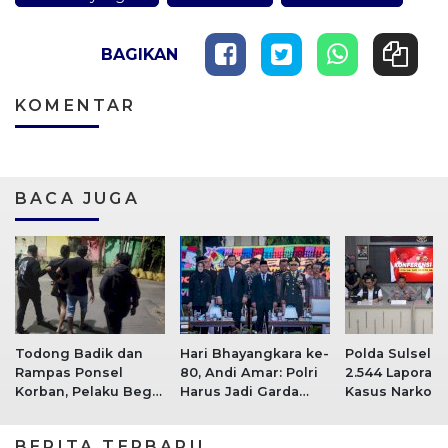
BAGIKAN
KOMENTAR
BACA JUGA
Todong Badik dan
Hari Bhayangkara ke-
Polda Sulsel C
Rampas Ponsel
80, Andi Amar: Polri
2.544 Laporan P
Korban, Pelaku Begal
Harus Jadi Garda
Kasus Narkob
di Makassar
Terdepan Pelayanan
Paling Mencol
Dringkus Polisi
Rakyat
BERITA TERBARU