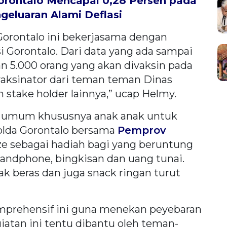
Gorontalo Mencapai 0,28 Persen pada
geluaran Alami Deflasi
 Gorontalo ini bekerjasama dengan
nsi Gorontalo. Dari data yang ada sampai
n 5.000 orang yang akan divaksin pada
 vaksinator dari teman teman Dinas
 stake holder lainnya,” ucap Helmy.
 umum khususnya anak anak untuk
 Polda Gorontalo bersama
Pemprov
e sebagai hadiah bagi yang beruntung
 handphone, bingkisan dan uang tunai.
ak beras dan juga snack ringan turut
mprehensif ini guna menekan peyebaran
giatan ini tentu dibantu oleh teman-