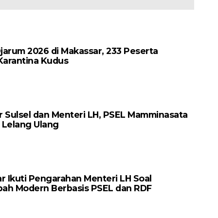
Ramadhan 1446 H
Gubernur Gorontalo
Periode 2025-2030
jarum 2026 di Makassar, 233 Peserta
Karantina Kudus
r Sulsel dan Menteri LH, PSEL Mamminasata
 Lelang Ulang
r Ikuti Pengarahan Menteri LH Soal
ah Modern Berbasis PSEL dan RDF