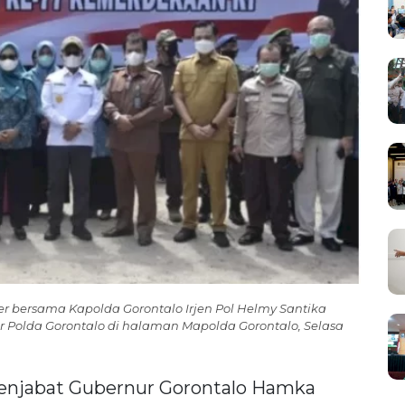
 bersama Kapolda Gorontalo Irjen Pol Helmy Santika
r Polda Gorontalo di halaman Mapolda Gorontalo, Selasa
enjabat Gubernur Gorontalo Hamka