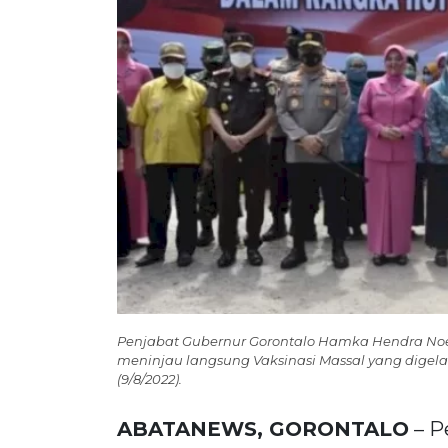
Penjabat Gubernur Gorontalo Hamka Hendra Noer
meninjau langsung Vaksinasi Massal yang digela
(9/8/2022).
ABATANEWS, GORONTALO
– P