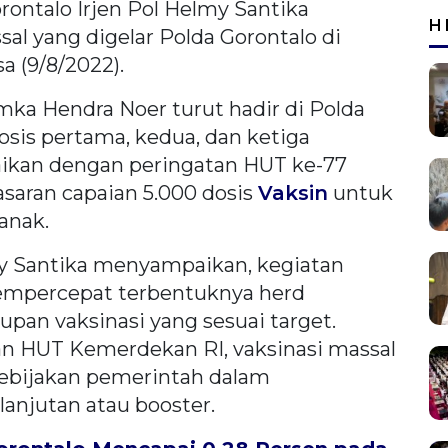
ontalo Irjen Pol Helmy Santika
H
al yang digelar Polda Gorontalo di
a (9/8/2022).
ka Hendra Noer turut hadir di Polda
osis pertama, kedua, dan ketiga
kaikan dengan peringatan HUT ke-77
saran capaian 5.000 dosis
Vaksin
untuk
anak.
my Santika menyampaikan, kegiatan
mempercepat terbentuknya herd
an vaksinasi yang sesuai target.
n HUT Kemerdekan RI, vaksinasi massal
ebijakan pemerintah dalam
anjutan atau booster.