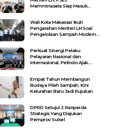
Mamminasata Siap Masuk
Tahap Lelang Ulang
Wali Kota Makassar Ikuti
Pengarahan Menteri LH Soal
Pengelolaan Sampah Modern
Berbasis PSEL dan RDF
Perkuat Sinergi Pelaku
Pelayaran Nasional dan
Internasional, Pelindo Ajak
Shipping Line Bangun Jaringan
Logistik Terintegrasi
Empat Tahun Membangun
Budaya Pilah Sampah, Kini
Kelurahan Baru Jadi Rujukan
DPRD Setujui 2 Ranperda
Strategis Yang Diajukan
Pemprov Sulsel