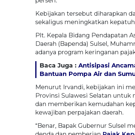
persen.
Kebijakan tersebut diharapkan 
sekaligus meningkatkan kepatuhan
Plt. Kepala Bidang Pendapatan A
Daerah (Bapenda) Sulsel, Muha
adanya program keringanan pajak
Baca Juga :
Antisipasi Ancama
Bantuan Pompa Air dan Sumur
Menurut Irvandi, kebijakan ini 
Provinsi Sulawesi Selatan untuk 
dan memberikan kemudahan kep
kewajiban perpajakan daerah.
“Benar, Bapak Gubernur Sulsel 
denda dan pemberian
Pajak Ke