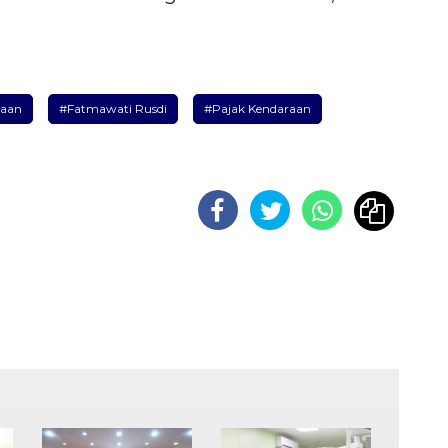
raan
#Fatmawati Rusdi
#Pajak Kendaraan