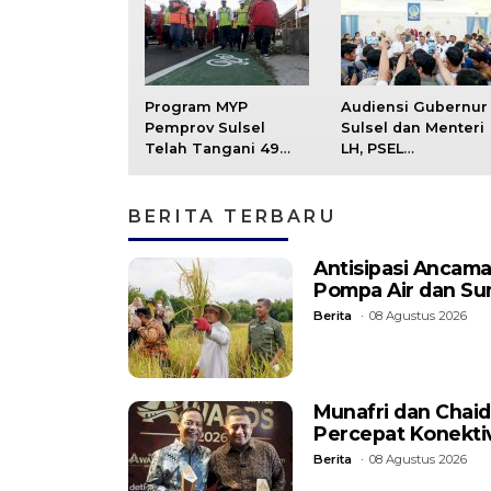
Program MYP
Audiensi Gubernur
Pemprov Sulsel
Sulsel dan Menteri
Telah Tangani 49
LH, PSEL
Ruas Jalan, 36 Ruas
Mamminasata Siap
Dalam Tahap
Masuk Tahap Lelan
Perencanaan
Ulang
BERITA TERBARU
Antisipasi Ancama
Pompa Air dan Su
Berita
08 Agustus 2026
Munafri dan Chaidi
Percepat Konektiv
Berita
08 Agustus 2026