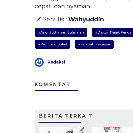
cepat, dan nyaman.
Penulis :
Wahyuddin
#Andi Sudirman Sulaiman
#Diskon Pajak Kenda
#Pemprov Sulsel
#Samsat Makassar
Redaksi
KOMENTAR
BERITA TERKAIT