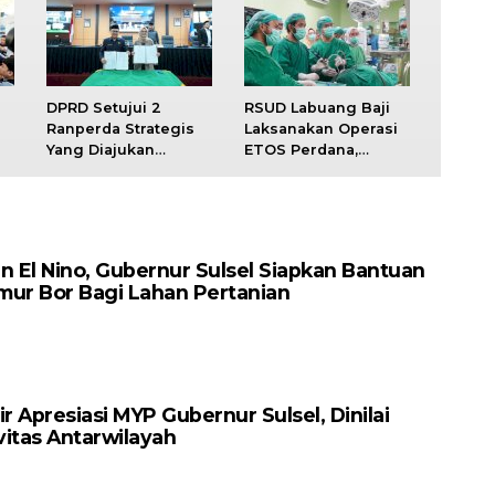
DPRD Setujui 2
RSUD Labuang Baji
Ranperda Strategis
Laksanakan Operasi
Yang Diajukan
ETOS Perdana,
Pemprov Sulsel
Kembangkan Inovasi
g
Layanan Kesehayan
n El Nino, Gubernur Sulsel Siapkan Bantuan
mur Bor Bagi Lahan Pertanian
r Apresiasi MYP Gubernur Sulsel, Dinilai
itas Antarwilayah