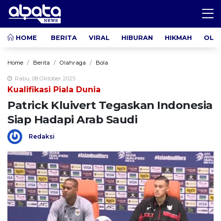
HOME
BERITA
VIRAL
HIBURAN
HIKMAH
OLA
Home
Berita
Olahraga
Bola
Rabu, 08 Oktober 2025
Kualifikasi Piala Dunia
Patrick Kluivert Tegaskan Indonesia
Siap Hadapi Arab Saudi
Redaksi