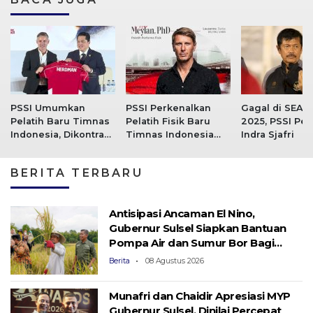
PSSI Umumkan
PSSI Perkenalkan
Gagal di SEA
Pelatih Baru Timnas
Pelatih Fisik Baru
2025, PSSI Pec
Indonesia, Dikontrak
Timnas Indonesia
Indra Sjafri
Skema 2+2
Cesar Meylan
BERITA TERBARU
Antisipasi Ancaman El Nino,
Gubernur Sulsel Siapkan Bantuan
Pompa Air dan Sumur Bor Bagi
Lahan Pertanian
Berita
08 Agustus 2026
Munafri dan Chaidir Apresiasi MYP
Gubernur Sulsel, Dinilai Percepat