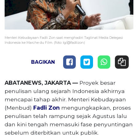
Menteri Kebudayaan Fadli Zon saat menghadiri Taglinat Media Delegasi
Indonesia ke Marche du Film. (foto: Ig/@fadlizon)
BAGIKAN
ABATANEWS, JAKARTA —
Proyek besar
penulisan ulang sejarah Indonesia akhirnya
mencapai tahap akhir. Menteri Kebudayaan
(Menbud)
Fadli Zon
mengungkapkan, proses
penulisan telah rampung sejak Agustus lalu
dan kini tengah memasuki fase penyuntingan
sebelum diterbitkan untuk publik.