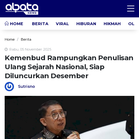
HOME
BERITA
VIRAL
HIBURAN
HIKMAH
OLA
Home
Berita
Rabu, 05 November 2025
Kemenbud Rampungkan Penulisan
Ulang Sejarah Nasional, Siap
Diluncurkan Desember
Sutrisno