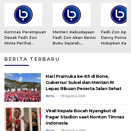
Komnas Perempuan
Menteri Kebudayaan
Fadli Zon Apre
Desak Fadli Zon
Fadli Zon Akan Revisi
Danny Pomant
Minta Perihal
Buku Sejarah,
Hidupkan Kapal
Pernyataannya Soal
Ditarget Rampung
di Pantai Losar
Tak Ada Kekerasan
Pada HUT Ke-80 RI
BERITA TERBARU
Seksual di Tragedi
’98
Hari Pramuka ke-65 di Bone,
Gubernur Sulsel dan Mentan RI
Lepas Ribuan Peserta Jalan Sehat
Berita
09 Agustus 2026
Viral! Kepala Bocah Nyangkut di
Pagar Stadion saat Nonton Timnas
Indonesia