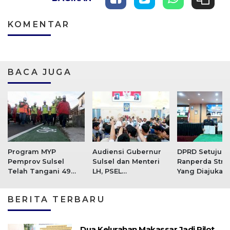
KOMENTAR
BACA JUGA
Program MYP
Audiensi Gubernur
DPRD Setujui 
Pemprov Sulsel
Sulsel dan Menteri
Ranperda Stra
Telah Tangani 49
LH, PSEL
Yang Diajukan
Ruas Jalan, 36 Ruas
Mamminasata Siap
Pemprov Sulse
Dalam Tahap
Masuk Tahap Lelang
BERITA TERBARU
Perencanaan
Ulang
Dua Kelurahan Makassar Jadi Pilot