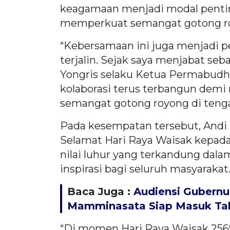
keagamaan menjadi modal penti
memperkuat semangat gotong r
“Kebersamaan ini juga menjadi p
terjalin. Sejak saya menjabat se
Yongris selaku Ketua Permabudhi S
kolaborasi terus terbangun dem
semangat gotong royong di teng
Pada kesempatan tersebut, And
Selamat Hari Raya Waisak kepada 
nilai luhur yang terkandung dal
inspirasi bagi seluruh masyarakat
Baca Juga :
Audiensi Gubernu
Mamminasata Siap Masuk Ta
“Di momen Hari Raya Waisak 2569 B