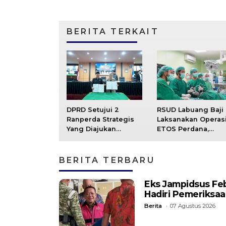
BERITA TERKAIT
DPRD Setujui 2
RSUD Labuang Baji
Ranperda Strategis
Laksanakan Operas
Yang Diajukan
ETOS Perdana,
Pemprov Sulsel
Kembangkan Inova
Layanan Kesehayan
BERITA TERBARU
Eks Jampidsus Fe
Hadiri Pemeriksa
Berita
07 Agustus 2026