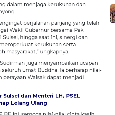
ng dalam menjaga kerukunan dan
oyong.
engingat perjalanan panjang yang telah
bagai Wakil Gubernur bersama Pak
ulsel, hingga saat ini, sinergi dan
i memperkuat kerukunan serta
ah masyarakat,” ungkapnya.
i Sudirman juga menyampaikan ucapan
seluruh umat Buddha. Ia berharap nilai-
am perayaan Waisak dapat menjadi
.
r Sulsel dan Menteri LH, PSEL
hap Lelang Ulang
E ini, semoga nilai-nilai cinta kasih,