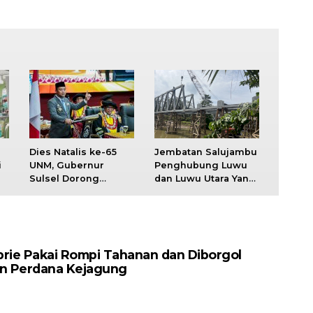
Dies Natalis ke-65
Jembatan Salujambu
i
UNM, Gubernur
Penghubung Luwu
Sulsel Dorong
dan Luwu Utara Yang
si
Kolaborasi Kampus
Dibangun Pemprov
dan Pemerintah
Sulsel Segera
Bangun SDM Unggul
Difungsikan
brie Pakai Rompi Tahanan dan Diborgol
an Perdana Kejagung