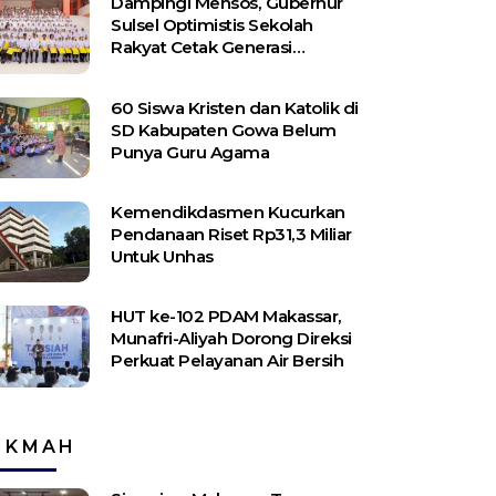
Dampingi Mensos, Gubernur
Sulsel Optimistis Sekolah
Rakyat Cetak Generasi
Berakhlak dan Berdaya Saing
60 Siswa Kristen dan Katolik di
SD Kabupaten Gowa Belum
Punya Guru Agama
Kemendikdasmen Kucurkan
Pendanaan Riset Rp31,3 Miliar
Untuk Unhas
HUT ke-102 PDAM Makassar,
Munafri-Aliyah Dorong Direksi
Perkuat Pelayanan Air Bersih
IKMAH