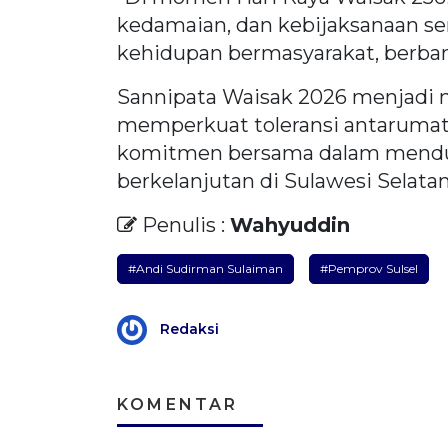
kedamaian, dan kebijaksanaan se
kehidupan bermasyarakat, berban
Sannipata Waisak 2026 menjadi
memperkuat toleransi antaruma
komitmen bersama dalam mendu
berkelanjutan di Sulawesi Selatan
Penulis :
Wahyuddin
#Andi Sudirman Sulaiman
#Pemprov Sulsel
Redaksi
KOMENTAR