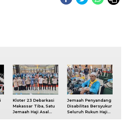
i
Kloter 23 Debarkasi
Jemaah Penyandang
Makassar Tiba, Satu
Disabilitas Bersyukur
Jemaah Haji Asal
Seluruh Rukun Haji
Wajo Wafat di Tanah
Dapat Ditunaikan
Suci