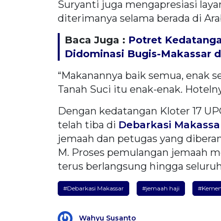
Suryanti juga mengapresiasi la
diterimanya selama berada di Ara
Baca Juga :
Potret Kedatanga
Didominasi Bugis-Makassar 
“Makanannya baik semua, enak s
Tanah Suci itu enak-enak. Hoteln
Dengan kedatangan Kloter 17 UP
telah tiba di
Debarkasi Makassa
jemaah dan petugas yang dibera
M. Proses pemulangan jemaah me
terus berlangsung hingga seluruh 
#Debarkasi Makassar
#jemaah haji
#Kemen
Wahyu Susanto