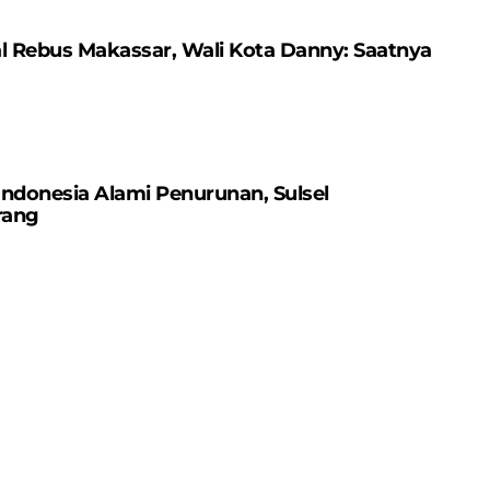
l Rebus Makassar, Wali Kota Danny: Saatnya
 Indonesia Alami Penurunan, Sulsel
rang
Kopi yang Mengandung Obat Kuat dan
onverence Jelang Lawan PSM, Robert Positif