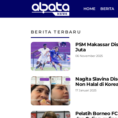
HOME
BERITA
BERITA TERBARU
PSM Makassar Disa
Juta
06 November 2025
Nagita Slavina Di
Non Halal di Kore
17 Januari 2025
Pelatih Borneo FC