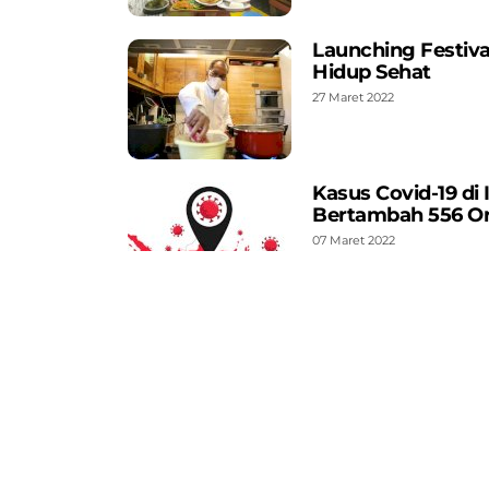
Launching Festiva
Hidup Sehat
27 Maret 2022
Kasus Covid-19 di
Bertambah 556 O
07 Maret 2022
Awas! Ini Merek 
Paracetamol
06 Maret 2022
Tak Hadir Press C