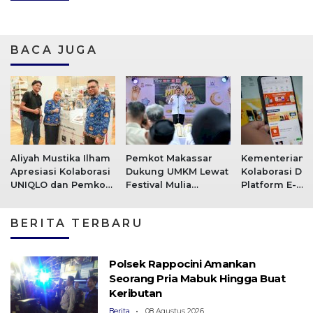
BACA JUGA
Aliyah Mustika Ilham
Pemkot Makassar
Kementerian
Apresiasi Kolaborasi
Dukung UMKM Lewat
Kolaborasi De
UNIQLO dan Pemkot
Festival Mulia
Platform E-
Makassar dalam
Ramadan
commerce, Pa
Promosikan Produk
Wilayah Terd
BERITA TERBARU
UMKM
Bencana Dapa
Akses Pasar
Polsek Rappocini Amankan
Seorang Pria Mabuk Hingga Buat
Keributan
Berita
08 Agustus 2026