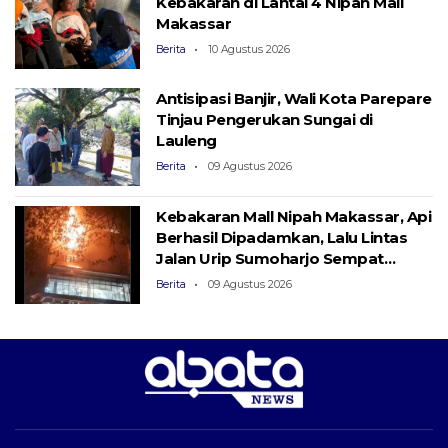
Kebakaran di Lantai 4 Nipah Mall
Makassar
Berita
10 Agustus 2026
Antisipasi Banjir, Wali Kota Parepare
Tinjau Pengerukan Sungai di
Lauleng
Berita
09 Agustus 2026
Kebakaran Mall Nipah Makassar, Api
Berhasil Dipadamkan, Lalu Lintas
Jalan Urip Sumoharjo Sempat
Macet
Berita
09 Agustus 2026