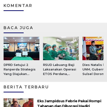
KOMENTAR
BACA JUGA
DPRD Setujui 2
RSUD Labuang Baji
Dies Natalis k
Ranperda Strategis
Laksanakan Operasi
UNM, Gubernu
Yang Diajukan
ETOS Perdana,
Sulsel Dorong
Pemprov Sulsel
Kembangkan Inovasi
Kolaborasi Ka
Layanan Kesehayan
dan Pemerint
BERITA TERBARU
Bangun SDM 
Eks Jampidsus Febrie Pakai Rompi
Tahanan dan Diborgol Hadiri