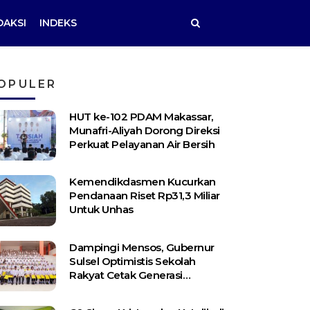
DAKSI
INDEKS
OPULER
HUT ke-102 PDAM Makassar,
Munafri-Aliyah Dorong Direksi
Perkuat Pelayanan Air Bersih
Kemendikdasmen Kucurkan
Pendanaan Riset Rp31,3 Miliar
Untuk Unhas
Dampingi Mensos, Gubernur
Sulsel Optimistis Sekolah
Rakyat Cetak Generasi
Berakhlak dan Berdaya Saing