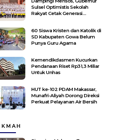
Dampingi Mensos, Gubernur
Sulsel Optimistis Sekolah
Rakyat Cetak Generasi
Berakhlak dan Berdaya Saing
60 Siswa Kristen dan Katolik di
SD Kabupaten Gowa Belum
Punya Guru Agama
Kemendikdasmen Kucurkan
Pendanaan Riset Rp31,3 Miliar
Untuk Unhas
HUT ke-102 PDAM Makassar,
Munafri-Aliyah Dorong Direksi
Perkuat Pelayanan Air Bersih
IKMAH