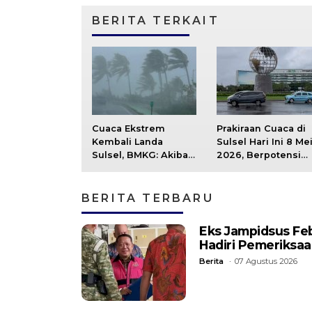
BERITA TERKAIT
Cuaca Ekstrem
Prakiraan Cuaca di
Kembali Landa
Sulsel Hari Ini 8 Me
Sulsel, BMKG: Akibat
2026, Berpotensi
Aktifnya 4
Hujan Ringan di
Gelombang Ekuator
Seluruh Wilayah
Secara Bersamaan
BERITA TERBARU
Eks Jampidsus Fe
Hadiri Pemeriksa
Berita
07 Agustus 2026