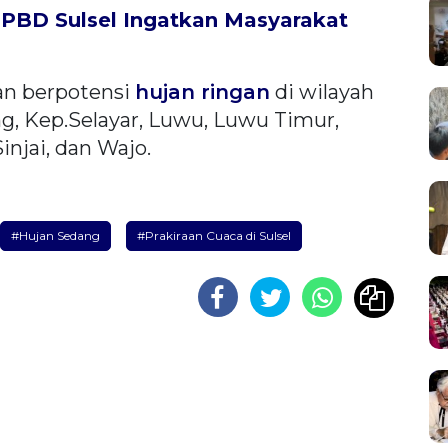
PBD Sulsel Ingatkan Masyarakat
an berpotensi
hujan ringan
di wilayah
g, Kep.Selayar, Luwu, Luwu Timur,
injai, dan Wajo.
#Hujan Sedang
#Prakiraan Cuaca di Sulsel